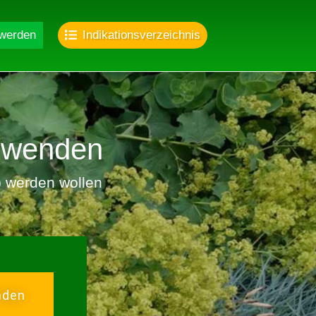
 werden
Indikationsverzeichnis
nwenden
r) werden wollen
nden