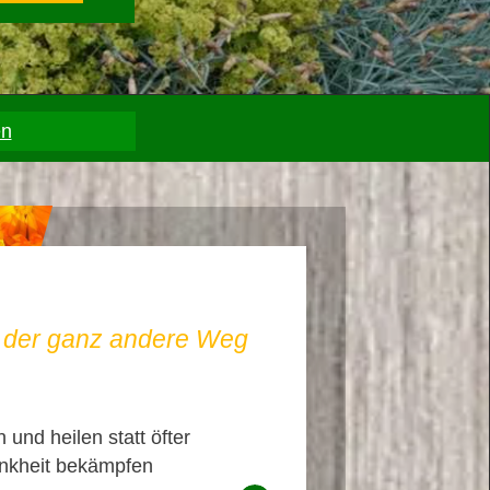
en
– der ganz andere Weg
 und heilen statt öfter
nkheit bekämpfen