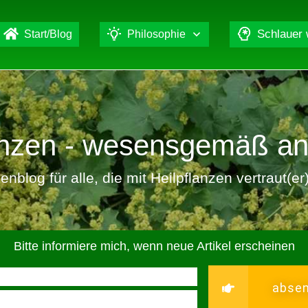
Schlauer
Start/Blog
Philosophie
lanzen - wesensgemäß a
nblog für alle, die mit Heilpflanzen vertraut(e
Bitte informiere mich, wenn neue Artikel erscheinen
abse