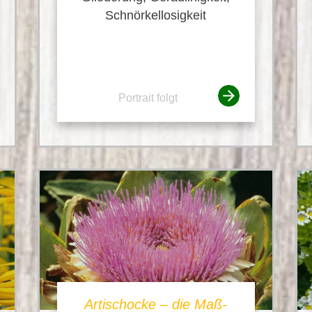
Schnörkellosigkeit
Portrait folgt
Artischocke – die Maß-