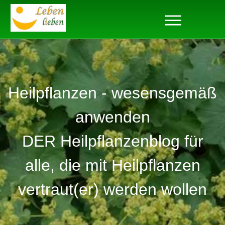
Heilpflanzen - wesensgemäß
anwenden
DER Heilpflanzenblog für
alle, die mit Heilpflanzen
vertraut(er) werden wollen