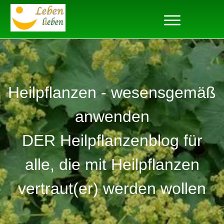
Heilpflanzen - wesensgemäß
anwenden
DER Heilpflanzenblog für
alle, die mit Heilpflanzen
vertraut(er) werden wollen