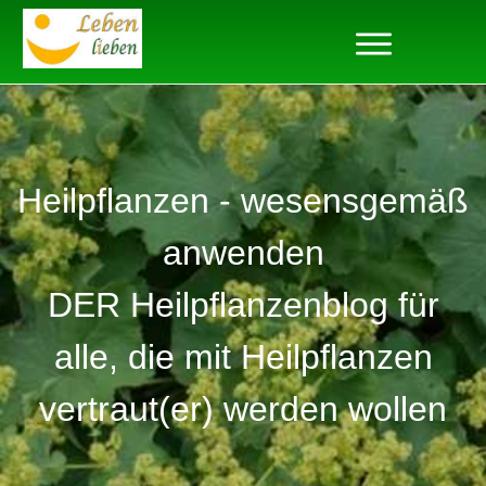
Heilpflanzen - wesensgemäß
anwenden
DER Heilpflanzenblog für
alle, die mit Heilpflanzen
vertraut(er) werden wollen