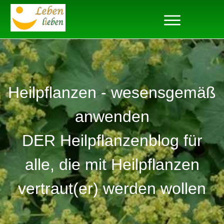
Heilpflanzen - wesensgemäß
anwenden
DER Heilpflanzenblog für
alle, die mit Heilpflanzen
vertraut(er) werden wollen