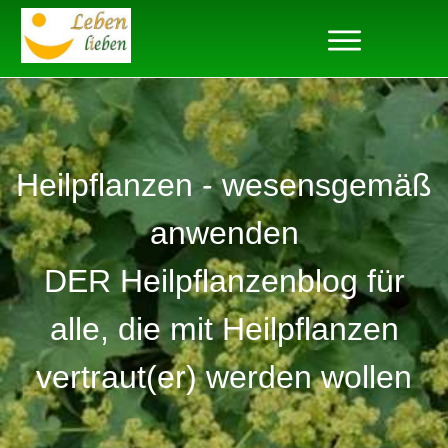
Heilpflanzen - wesensgemäß
anwenden
DER Heilpflanzenblog für
alle, die mit Heilpflanzen
vertraut(er) werden wollen