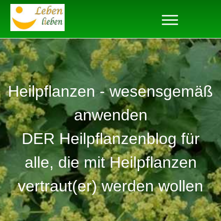
Heilpflanzen - wesensgemäß
anwenden
DER Heilpflanzenblog für
alle, die mit Heilpflanzen
vertraut(er) werden wollen