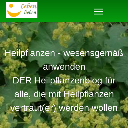
Heilpflanzen - wesensgemäß
anwenden
DER Heilpflanzenblog für
alle, die mit Heilpflanzen
vertraut(er) werden wollen