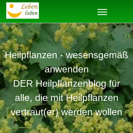
Heilpflanzen - wesensgemäß
anwenden
DER Heilpflanzenblog für
alle, die mit Heilpflanzen
vertraut(er) werden wollen