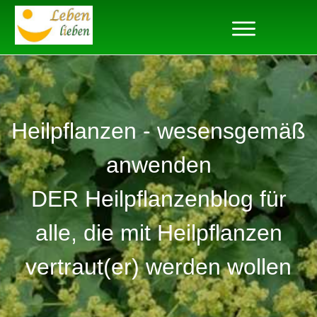
Heilpflanzen - wesensgemäß
anwenden
DER Heilpflanzenblog für
alle, die mit Heilpflanzen
vertraut(er) werden wollen