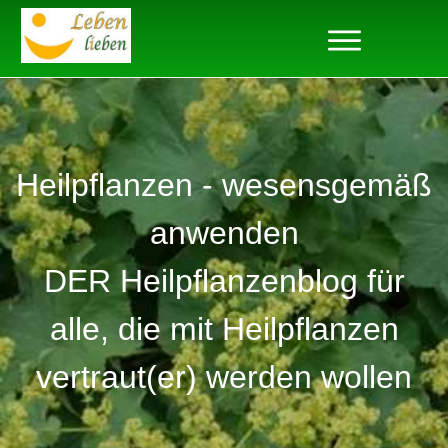
Heilpflanzen - wesensgemäß
anwenden
DER Heilpflanzenblog für
alle, die mit Heilpflanzen
vertraut(er) werden wollen