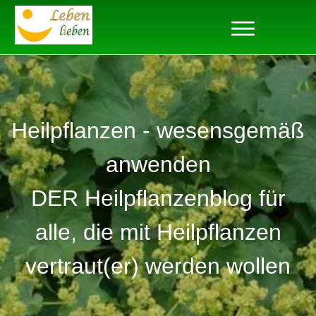
Heilpflanzen - wesensgemäß
anwenden
DER Heilpflanzenblog für
alle, die mit Heilpflanzen
vertraut(er) werden wollen