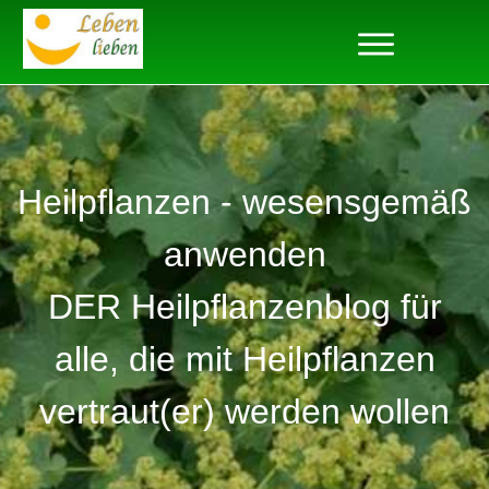
Heilpflanzen - wesensgemäß
anwenden
DER Heilpflanzenblog für
alle, die mit Heilpflanzen
vertraut(er) werden wollen