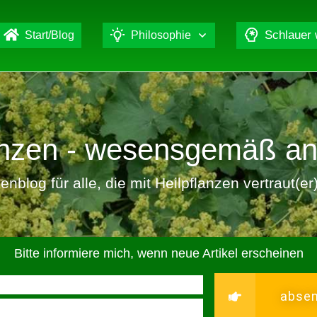
Schlauer
Start/Blog
Philosophie
lanzen - wesensgemäß a
nblog für alle, die mit Heilpflanzen vertraut(e
Bitte informiere mich, wenn neue Artikel erscheinen
abse