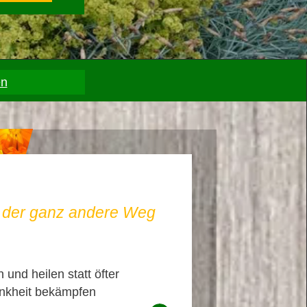
en
– der ganz andere Weg
 und heilen statt öfter
nkheit bekämpfen