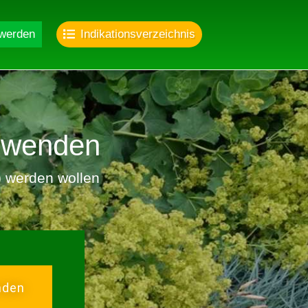
 werden
Indikationsverzeichnis
nwenden
r) werden wollen
nden