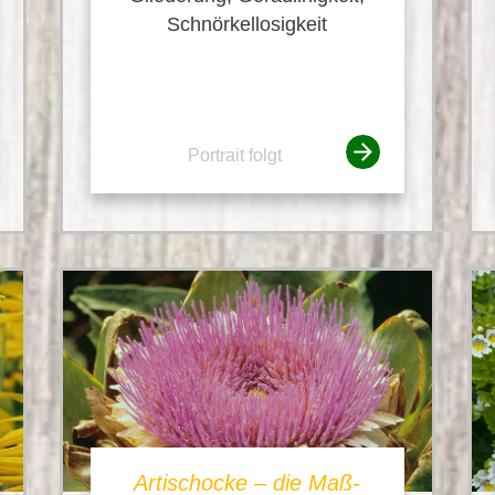
Schnörkellosigkeit
Portrait folgt
Artischocke – die Maß-