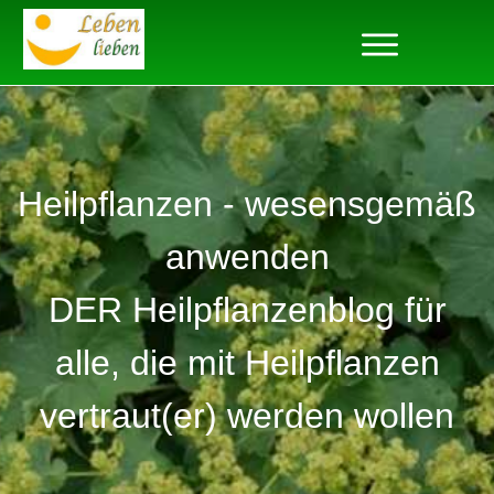
Heilpflanzen - wesensgemäß
anwenden
DER Heilpflanzenblog für
alle, die mit Heilpflanzen
vertraut(er) werden wollen