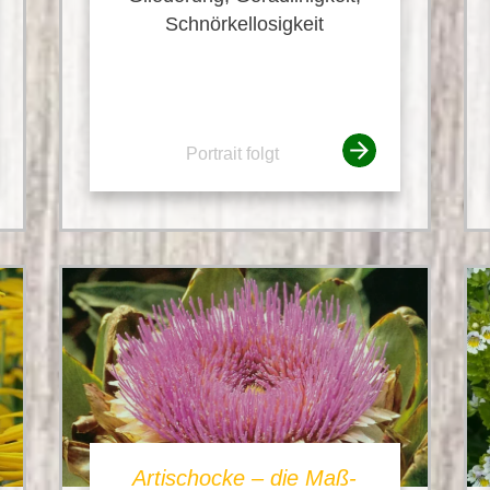
Schnörkellosigkeit
Portrait folgt
Artischocke – die Maß-