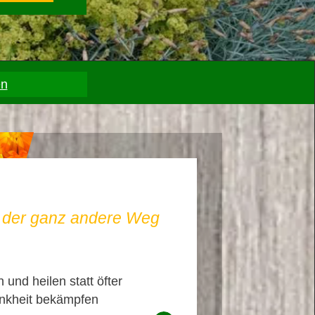
en
– der ganz andere Weg
 und heilen statt öfter
nkheit bekämpfen