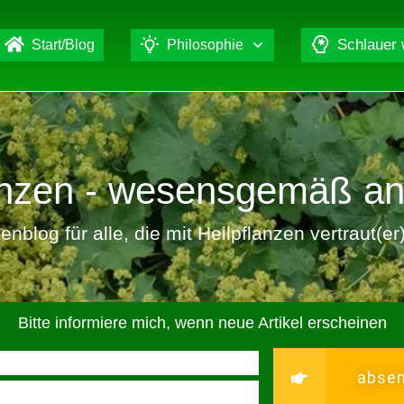
Schlauer
Start/Blog
Philosophie
lanzen - wesensgemäß a
nblog für alle, die mit Heilpflanzen vertraut(e
Bitte informiere mich, wenn neue Artikel erscheinen
abse