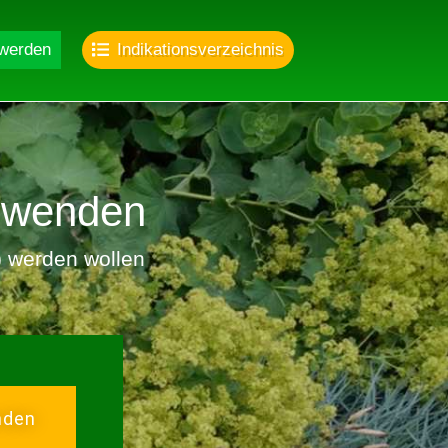
 werden
Indikationsverzeichnis
nwenden
r) werden wollen
nden