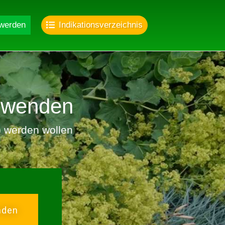
 werden
Indikationsverzeichnis
nwenden
r) werden wollen
nden