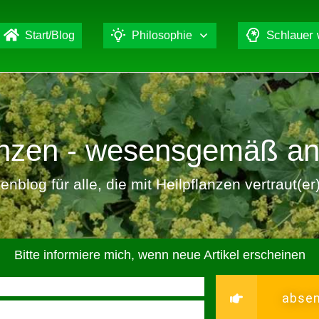
Schlauer
Start/Blog
Philosophie
lanzen - wesensgemäß a
nblog für alle, die mit Heilpflanzen vertraut(e
Bitte informiere mich, wenn neue Artikel erscheinen
abse