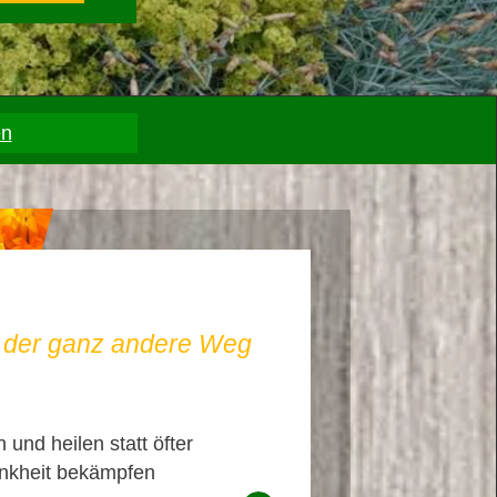
en
– der ganz andere Weg
 und heilen statt öfter
nkheit bekämpfen