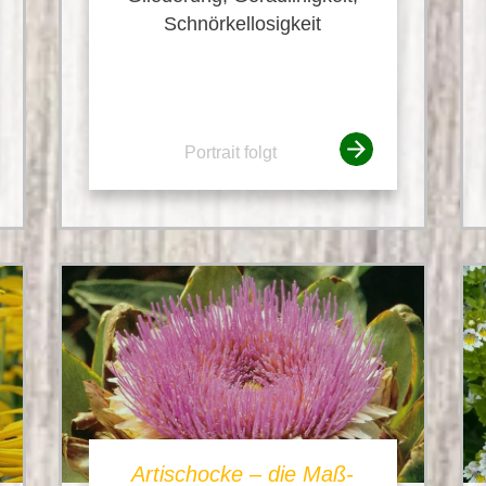
Schnörkellosigkeit
Portrait folgt
Artischocke – die Maß-