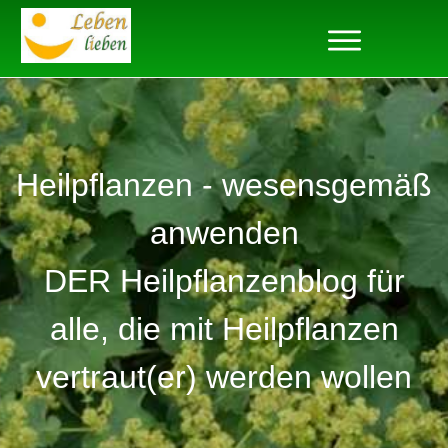
Heilpflanzen - wesensgemäß
anwenden
DER Heilpflanzenblog für
alle, die mit Heilpflanzen
vertraut(er) werden wollen