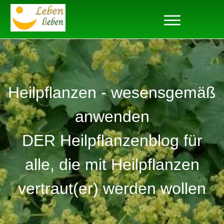
Heilpflanzen - wesensgemäß
anwenden
DER Heilpflanzenblog für
alle, die mit Heilpflanzen
vertraut(er) werden wollen