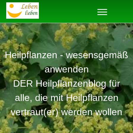
Heilpflanzen - wesensgemäß
anwenden
DER Heilpflanzenblog für
alle, die mit Heilpflanzen
vertraut(er) werden wollen