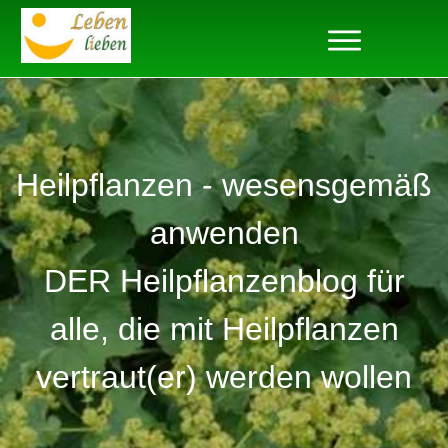
Heilpflanzen - wesensgemäß
anwenden
DER Heilpflanzenblog für
alle, die mit Heilpflanzen
vertraut(er) werden wollen