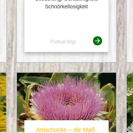
Schnörkellosigkeit
Portrait folgt
Artischocke – die Maß-