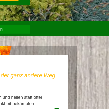
en
– der ganz andere Weg
 und heilen statt öfter
nkheit bekämpfen