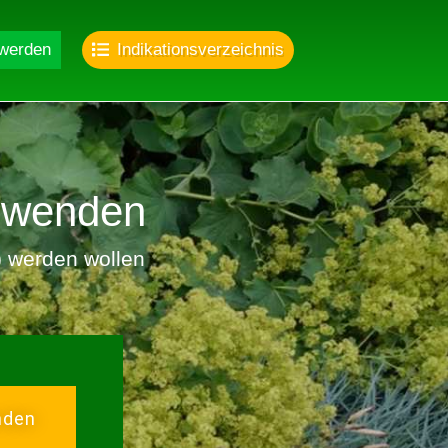
 werden
Indikationsverzeichnis
nwenden
r) werden wollen
nden