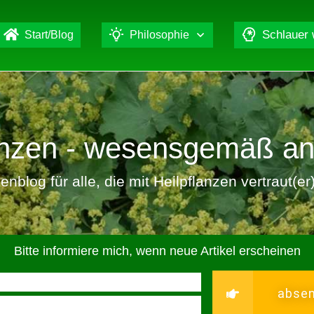
Schlauer
Start/Blog
Philosophie
lanzen - wesensgemäß a
nblog für alle, die mit Heilpflanzen vertraut(e
Bitte informiere mich, wenn neue Artikel erscheinen
abse