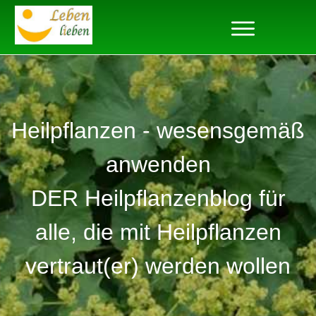
Heilpflanzen - wesensgemäß
anwenden
DER Heilpflanzenblog für
alle, die mit Heilpflanzen
vertraut(er) werden wollen