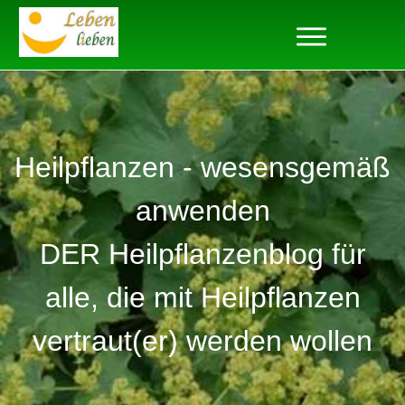
Heilpflanzen - wesensgemäß
anwenden
DER Heilpflanzenblog für
alle, die mit Heilpflanzen
vertraut(er) werden wollen