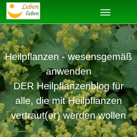
Heilpflanzen - wesensgemäß
anwenden
DER Heilpflanzenblog für
alle, die mit Heilpflanzen
vertraut(er) werden wollen