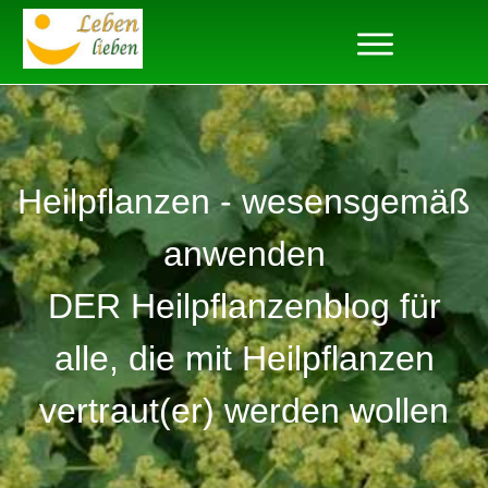
Heilpflanzen - wesensgemäß
anwenden
DER Heilpflanzenblog für
alle, die mit Heilpflanzen
vertraut(er) werden wollen