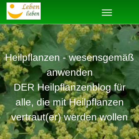
Heilpflanzen - wesensgemäß
anwenden
DER Heilpflanzenblog für
alle, die mit Heilpflanzen
vertraut(er) werden wollen