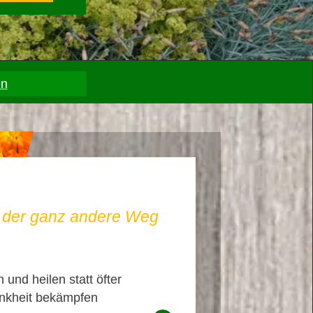
en
– der ganz andere Weg
 und heilen statt öfter
nkheit bekämpfen