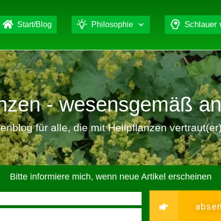
Schlauer
Start/Blog
Philosophie
lanzen - wesensgemäß a
nblog für alle, die mit Heilpflanzen vertraut(e
Bitte informiere mich, wenn neue Artikel erscheinen
abse