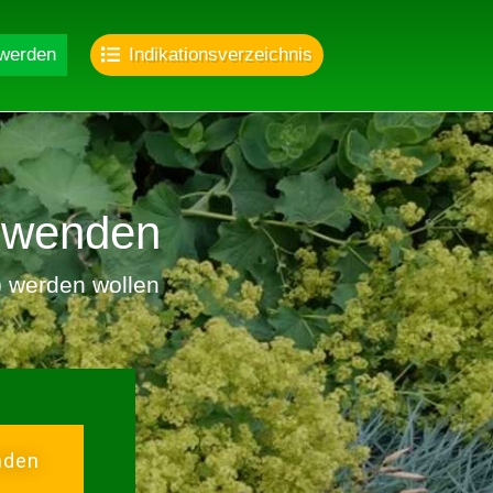
 werden
Indikationsverzeichnis
nwenden
r) werden wollen
nden