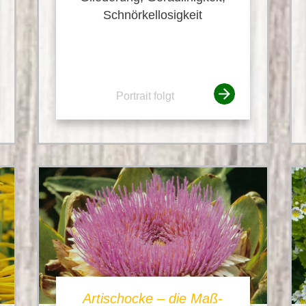
Schnörkellosigkeit
Portrait folgt
Artischocke – die Maß-